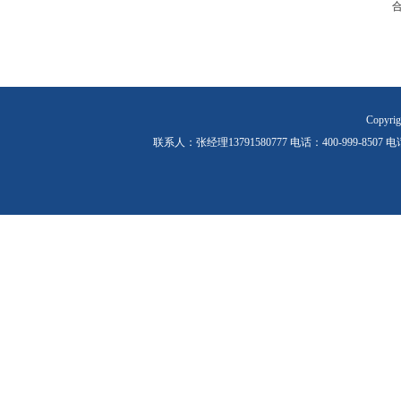
Copyr
联系人：张经理13791580777 电话：400-999-85