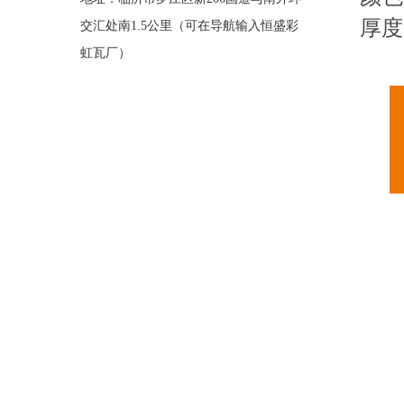
厚度
交汇处南1.5公里（可在导航输入恒盛彩
虹瓦厂）