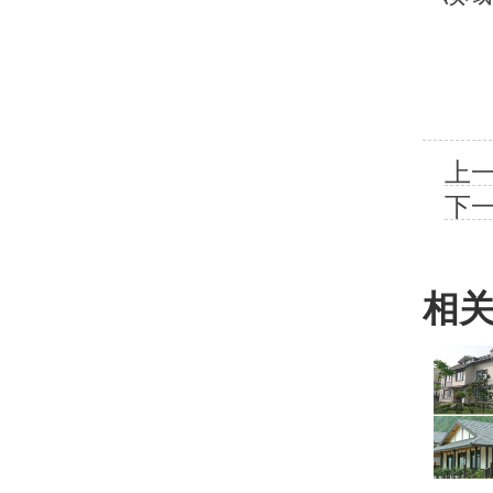
上
下
相