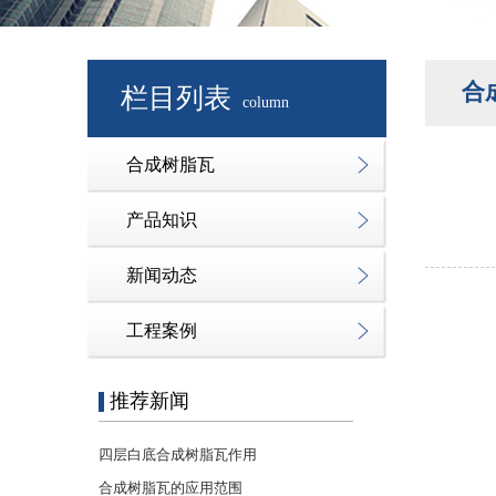
合
栏目列表
column
合成树脂瓦
产品知识
新闻动态
工程案例
推荐新闻
四层白底合成树脂瓦作用
合成树脂瓦的应用范围