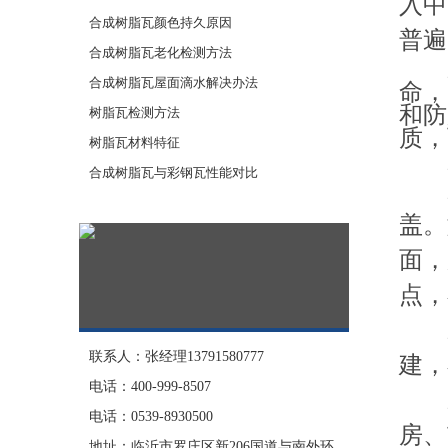
入中
合成树脂瓦颜色持久原因
普遍
合成树脂瓦老化检测方法
采
合成树脂瓦屋面滴水解决办法
命，
和防
树脂瓦检测方法
质，
树脂瓦材料特征
采
合成树脂瓦与彩钢瓦性能对比
采
盖。
面，
点，
采
联系人：张经理13791580777
建，
电话：400-999-8507
采
电话：0539-8930500
房、
地址：临沂市罗庄区新206国道与南外环