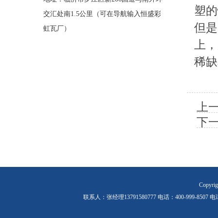
塑的
交汇处南1.5公里（可在导航输入恒盛彩
但是
虹瓦厂）
上，
稀缺
上
下
Copyr
联系人：张经理13791580777 电话：400-999-85