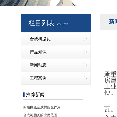
新
栏目列表
column
合成树脂瓦
产品知识
新闻动态
采
承重
工程案例
房屋
工业
便。
推荐新闻
在
四层白底合成树脂瓦作用
瓦。
合成树脂瓦的应用范围