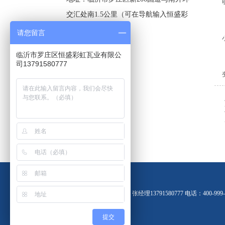
交汇处南1.5公里（可在导航输入恒盛彩
虹瓦厂）
请您留言
临沂市罗庄区恒盛彩虹瓦业有限公
司13791580777
联系人：张经理13791580777 电话：400-9
提交