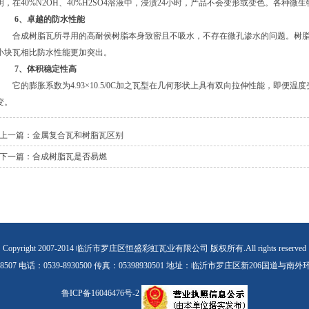
明，在40%N2OH、40%H2SO4溶液中，浸渍24小时，产品不会变形或变色。各种
6、卓越的防水性能
合成树脂瓦所寻用的高耐侯树脂本身致密且不吸水，不存在微孔渗水的问题。树脂
小块瓦相比防水性能更加突出。
7、体积稳定性高
它的膨胀系数为4.93×10.5/0C加之瓦型在几何形状上具有双向拉伸性能，即便
变。
上一篇：
金属复合瓦和树脂瓦区别
下一篇：
合成树脂瓦是否易燃
Copyright 2007-2014 临沂市罗庄区恒盛彩虹瓦业有限公司 版权所有.All rights reserved
99-8507 电话：0539-8930500 传真：05398930501 地址：临沂市罗庄区新20
鲁ICP备16046476号-2