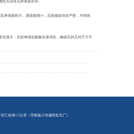
微生物也无法在瓦的表面生存。
瓦单张面积大，屋面接缝小，且搭接处结合严密，与传统
温度变化很大，瓦的伸缩也能被自身消化，确保瓦的几何尺寸不
6国道与南外环交汇处南1.5公里（导航输入恒盛彩虹瓦厂）