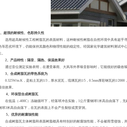
1、超强的耐候性、色彩持久性
选用超高耐候性工程树脂瓦的表面材料，这种耐候性树脂在自然环境中具有超乎寻
热等恶劣环境下，仍能保持其颜色和物理性能的稳定性。经国家化学建筑材料测试中心1
上。
2、产品特性：隔音、隔热、保温效果好
通过音位测定实验表明，在遭受暴雨、大风等外界噪音影响时，它能很好的吸收噪
3、合成树脂瓦的带热系统为
0.325W/m.K，是粘土瓦的1/3，厚水泥瓦，琉璃瓦的1/5，0.5mm厚彩钢瓦的1
最佳效果。
4、环保型合成树脂瓦
在低温（-400C）冻融循环下，经落球冲击实验，1公斤重钢球1米高自由落下，无碎
钢球3米高自由落下，在瓦的表面上不会产生裂纹或贯穿洞。
5、优异的耐腐蚀性能
合成树脂瓦主体树脂和表面树脂都具有特别好的耐腐蚀性能，不会被雨雪侵蚀，并