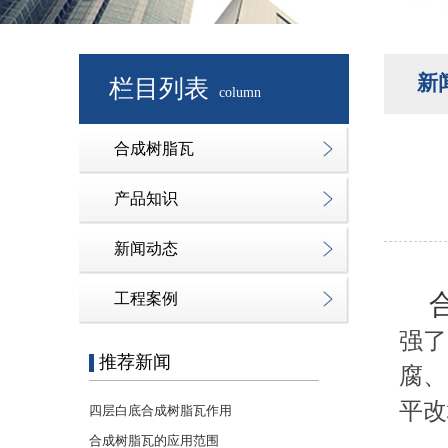
新
栏目列表
column
合成树脂瓦
产品知识
新闻动态
工程案例
强了
推荐新闻
腐、
平改
四层白底合成树脂瓦作用
合成树脂瓦的应用范围